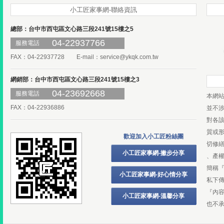
小工匠家事網-聯絡資訊
總部：台中市西屯區文心路三段241號15樓之5
04-22937766
服務電話
FAX：04-22937728 E-mail：
service@ykqk.com.tw
網銷部：台中市西屯區文心路三段241號15樓之3
04-23692668
服務電話
本網
FAX：04-22936886
並不
對各
質或
歡迎加入小工匠粉絲團
切修
小工匠家事網-撇步分享
、產
簡稱
小工匠家事網-好心情分享
私下
『內
小工匠家事網-溫馨分享
也不