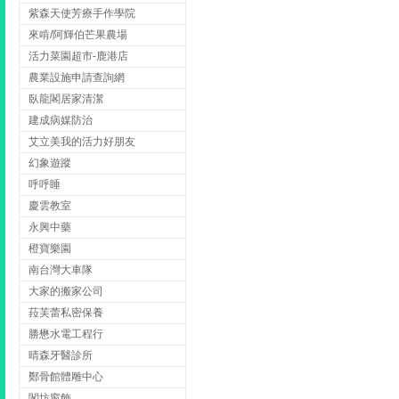
紫森天使芳療手作學院
來啃/阿輝伯芒果農場
活力菜園超市-鹿港店
農業設施申請查詢網
臥龍閣居家清潔
建成病媒防治
艾立美我的活力好朋友
幻象遊蹤
呼呼睡
慶雲教室
永興中藥
橙寶樂園
南台灣大車隊
大家的搬家公司
菈芙蕾私密保養
勝懋水電工程行
晴森牙醫診所
鄭骨館體雕中心
閣坊窗飾