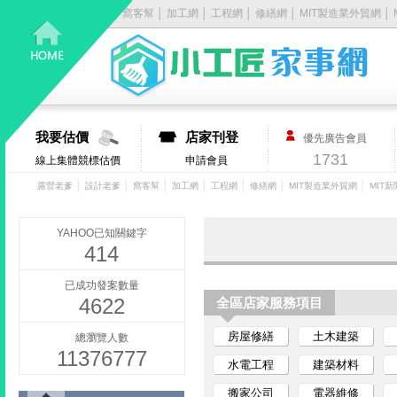
露營老爹
│
設計老爹
│
窩客幫
│
加工網
│
工程網
│
修繕網
│
MIT製造業外貿網
│
居
家
大
我要估價
店家刊登
優先廣告會員
小
1731
線上集體競標估價
申請會員
事，
│
│
│
│
│
│
│
露營老爹
設計老爹
窩客幫
加工網
工程網
修繕網
MIT製造業外貿網
MIT新
找
YAHOO已知關鍵字
414
它
已成功發案數量
4622
有
全區店家服務項目
房屋修繕
土木建築
總瀏覽人數
丿
11376777
水電工程
建築材料
步-
搬家公司
電器維修