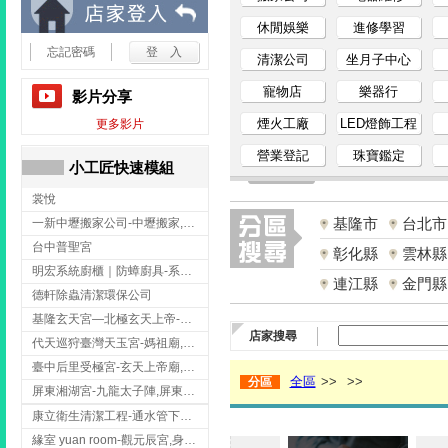
小
休閒娛樂
進修學習
忘記密碼
清潔公司
坐月子中心
工
寵物店
樂器行
影片分享
匠
煙火工廠
LED燈飾工程
更多影片
營業登記
珠寶鑑定
家
小工匠快速模組
裳悅
事
基隆市
台北市
一新中壢搬家公司-中壢搬家,中壢搬家公司推薦,桃園搬家推薦,桃園搬家公司
網
台中普聖宮
彰化縣
雲林縣
明宏系統廚櫃｜防蟑廚具-系統廚櫃安裝,台中系統廚櫃安裝,彰化系統廚櫃安裝,台南系統廚櫃安裝,台中防蟑
連江縣
金門縣
德軒除蟲清潔環保公司
基隆玄天宮—北極玄天上帝-玄天上帝廟,拜玄天上帝,基隆玄天上帝廟,安樂區玄天上帝廟,
店家搜尋
代天巡狩臺灣天玉宮-媽祖廟,拜媽祖,雲林媽祖廟,雲林拜媽祖,
臺中后里受極宮-玄天上帝廟,拜玄天上帝,台中玄天上帝廟,后里玄天上帝廟,
全區
>>
>>
分區
屏東湘湖宮-九龍太子陣,屏東九龍太子陣
康立衛生清潔工程-通水管下水道 清排水溝 台北抽水肥 台北洗污水管 桃園洗污水管下水道
緣室 yuan room-觀元辰宮,身心靈課程,台中觀元辰宮,台中身心靈課程,西屯觀元辰宮