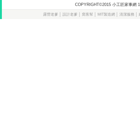
COPYRIGHT©2015 小工匠家
露營老爹
│
設計老爹
│
窩客幫
│
MIT製造網
│
清潔服務
│