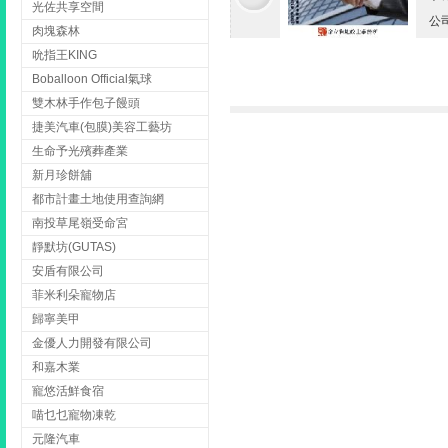
光佐共享空間
公
肉塊森林
吮指王KING
Boballoon Official氣球
雙木林手作包子饅頭
捷美汽車(包膜)美容工藝坊
生命予光殯葬產業
新月珍餅舖
都市計畫土地使用查詢網
南投草尾嶺受命宮
靜默坊(GUTAS)
安盾有限公司
菲米利朵寵物店
歸寧美甲
金優人力開發有限公司
和嘉木業
寵悠活鮮食宿
喵乜乜寵物凍乾
元隆汽車