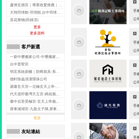
蘆洲玄德宮｜專業收驚推薦｜問事服務｜點燈祭改｜補財補運-玄天上帝廟,問事,台北玄天上帝廟,蘆洲問事,
手
大翔羽球館-羽球館,台中羽球館,台中羽球場地出租,台中專業羽球館
公
吾花果物(田綠渼)
更多
更多資料
手
客戶新選
公
一新中壢搬家公司-中壢搬家,中壢搬家公司推薦,桃園搬家推薦,桃園搬家公司
台中普聖宮
明宏系統廚櫃｜防蟑廚具-系統廚櫃安裝,台中系統廚櫃安裝,彰化系統廚櫃安裝,台南系統廚櫃安裝,台中防蟑
手
德軒除蟲清潔環保公司
公
基隆玄天宮—北極玄天上帝-玄天上帝廟,拜玄天上帝,基隆玄天上帝廟,安樂區玄天上帝廟,
代天巡狩臺灣天玉宮-媽祖廟,拜媽祖,雲林媽祖廟,雲林拜媽祖,
臺中后里受極宮-玄天上帝廟,拜玄天上帝,台中玄天上帝廟,后里玄天上帝廟,
手
屏東湘湖宮-九龍太子陣,屏東九龍太子陣
公
更多
友站連結
手