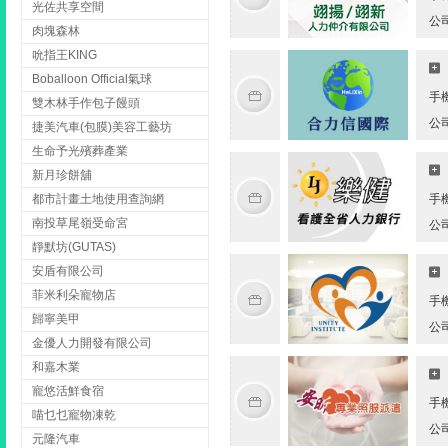
光佐共享空間
公
肉塊森林
吮指王KING
Boballoon Official氣球
手
雙木林手作包子饅頭
公
捷美汽車(包膜)美容工藝坊
生命予光殯葬產業
新月珍餅舖
都市計畫土地使用查詢網
手
南投草尾嶺受命宮
公
靜默坊(GUTAS)
安盾有限公司
菲米利朵寵物店
手
歸寧美甲
公
金優人力開發有限公司
和嘉木業
寵悠活鮮食宿
手
喵乜乜寵物凍乾
公
元隆汽車