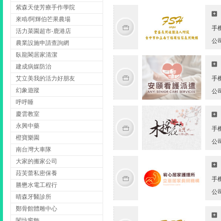
紫森天使芳療手作學院
來啃/阿輝伯芒果農場
手
活力菜園超市-鹿港店
公
農業設施申請查詢網
臥龍閣居家清潔
建成病媒防治
艾立美我的活力好朋友
手
幻象遊蹤
公
呼呼睡
慶雲教室
永興中藥
手
橙寶樂園
公
南台灣大車隊
大家的搬家公司
菈芙蕾私密保養
手
勝懋水電工程行
公
晴森牙醫診所
鄭骨館體雕中心
閣坊窗飾