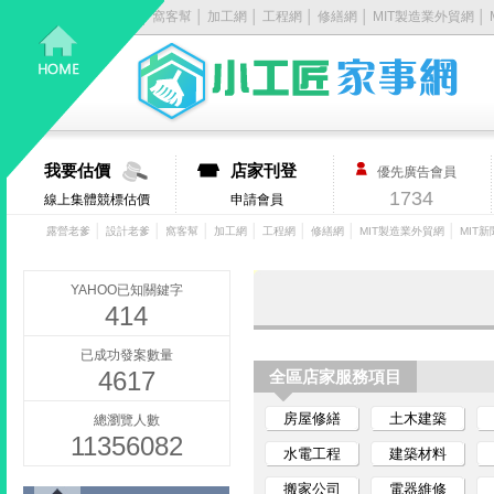
露營老爹
│
設計老爹
│
窩客幫
│
加工網
│
工程網
│
修繕網
│
MIT製造業外貿網
│
居
家
大
我要估價
店家刊登
優先廣告會員
小
1734
線上集體競標估價
申請會員
事，
│
│
│
│
│
│
│
露營老爹
設計老爹
窩客幫
加工網
工程網
修繕網
MIT製造業外貿網
MIT新
找
YAHOO已知關鍵字
414
它
已成功發案數量
4617
有
全區店家服務項目
房屋修繕
土木建築
總瀏覽人數
丿
11356082
水電工程
建築材料
步-
搬家公司
電器維修