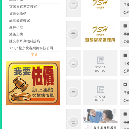
手
玄米日式專業搬家
公
賀德保險櫃
品寓優質搬家
森林小鹿
漆術工坊
手
陳亮宇耳鼻喉科診所
公
YKQK揚京快客網路科技公司
更多
手
公
手
公
手