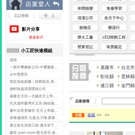
小
休閒娛樂
進修學習
忘記密碼
清潔公司
坐月子中心
工
寵物店
樂器行
影片分享
匠
煙火工廠
LED燈飾工程
更多影片
營業登記
珠寶鑑定
家
小工匠快速模組
裳悅
事
基隆市
台北市
一新中壢搬家公司-中壢搬家,中壢搬家公司推薦,桃園搬家推薦,桃園搬家公司
網
台中普聖宮
彰化縣
雲林縣
明宏系統廚櫃｜防蟑廚具-系統廚櫃安裝,台中系統廚櫃安裝,彰化系統廚櫃安裝,台南系統廚櫃安裝,台中防蟑
連江縣
金門縣
德軒除蟲清潔環保公司
基隆玄天宮—北極玄天上帝-玄天上帝廟,拜玄天上帝,基隆玄天上帝廟,安樂區玄天上帝廟,
店家搜尋
代天巡狩臺灣天玉宮-媽祖廟,拜媽祖,雲林媽祖廟,雲林拜媽祖,
臺中后里受極宮-玄天上帝廟,拜玄天上帝,台中玄天上帝廟,后里玄天上帝廟,
全區
>>
>>
分區
屏東湘湖宮-九龍太子陣,屏東九龍太子陣
康立衛生清潔工程-通水管下水道 清排水溝 台北抽水肥 台北洗污水管 桃園洗污水管下水道
緣室 yuan room-觀元辰宮,身心靈課程,台中觀元辰宮,台中身心靈課程,西屯觀元辰宮