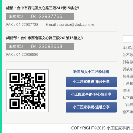
總部：台中市西屯區文心路三段241號15樓之5
04-22937766
服務電話
FAX：04-22937728 E-mail：
service@ykqk.com.tw
網銷部：台中市西屯區文心路三段241號15樓之3
04-23692668
服務電話
本網
FAX：04-22936886
並不
對各
質或
歡迎加入小工匠粉絲團
切修
小工匠家事網-撇步分享
、產
簡稱
小工匠家事網-好心情分享
私下
『內
小工匠家事網-溫馨分享
也不
COPYRIGHT©2015 小工匠家