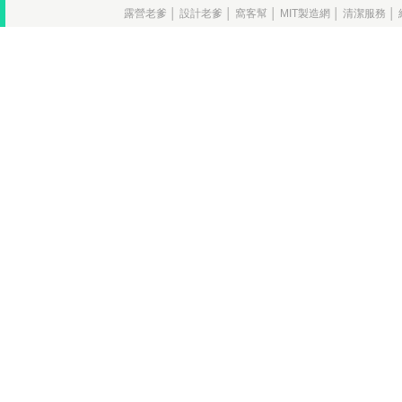
露營老爹
│
設計老爹
│
窩客幫
│
MIT製造網
│
清潔服務
│