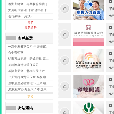
蘆洲玄德宮｜專業收驚推薦｜問事服務｜點燈祭改｜補財補運-玄天上帝廟,問事,台北玄天上帝廟,蘆洲問事,
手
大翔羽球館-羽球館,台中羽球館,台中羽球場地出租,台中專業羽球館
公
吾花果物(田綠渼)
更多
更多資料
手
客戶新選
公
一新中壢搬家公司-中壢搬家,中壢搬家公司推薦,桃園搬家推薦,桃園搬家公司
台中普聖宮
明宏系統廚櫃｜防蟑廚具-系統廚櫃安裝,台中系統廚櫃安裝,彰化系統廚櫃安裝,台南系統廚櫃安裝,台中防蟑
手
德軒除蟲清潔環保公司
公
基隆玄天宮—北極玄天上帝-玄天上帝廟,拜玄天上帝,基隆玄天上帝廟,安樂區玄天上帝廟,
代天巡狩臺灣天玉宮-媽祖廟,拜媽祖,雲林媽祖廟,雲林拜媽祖,
臺中后里受極宮-玄天上帝廟,拜玄天上帝,台中玄天上帝廟,后里玄天上帝廟,
手
屏東湘湖宮-九龍太子陣,屏東九龍太子陣
公
更多
友站連結
手