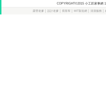
COPYRIGHT©2015 小工匠家
露營老爹
│
設計老爹
│
窩客幫
│
MIT製造網
│
清潔服務
│