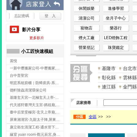
小
休閒娛樂
進修學習
忘記密碼
清潔公司
坐月子中心
工
寵物店
樂器行
影片分享
匠
煙火工廠
LED燈飾工程
更多影片
營業登記
珠寶鑑定
家
小工匠快速模組
裳悅
事
基隆市
台北市
一新中壢搬家公司-中壢搬家,中壢搬家公司推薦,桃園搬家推薦,桃園搬家公司
網
台中普聖宮
彰化縣
雲林縣
明宏系統廚櫃｜防蟑廚具-系統廚櫃安裝,台中系統廚櫃安裝,彰化系統廚櫃安裝,台南系統廚櫃安裝,台中防蟑
連江縣
金門縣
德軒除蟲清潔環保公司
基隆玄天宮—北極玄天上帝-玄天上帝廟,拜玄天上帝,基隆玄天上帝廟,安樂區玄天上帝廟,
店家搜尋
代天巡狩臺灣天玉宮-媽祖廟,拜媽祖,雲林媽祖廟,雲林拜媽祖,
臺中后里受極宮-玄天上帝廟,拜玄天上帝,台中玄天上帝廟,后里玄天上帝廟,
全區
>>
>>
分區
屏東湘湖宮-九龍太子陣,屏東九龍太子陣
康立衛生清潔工程-通水管下水道 清排水溝 台北抽水肥 台北洗污水管 桃園洗污水管下水道
緣室 yuan room-觀元辰宮,身心靈課程,台中觀元辰宮,台中身心靈課程,西屯觀元辰宮