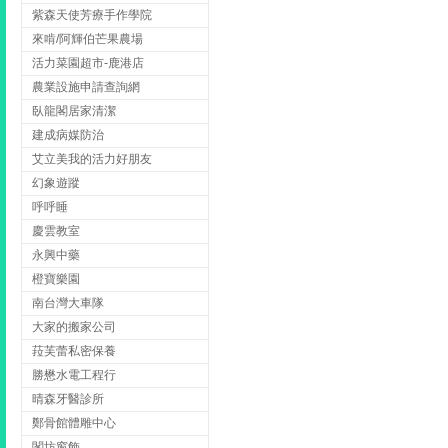
紫森天使芳療手作學院
來啃/阿輝伯芒果農場
活力菜園超市-鹿港店
農業設施申請查詢網
臥龍閣居家清潔
建成病媒防治
艾立美我的活力好朋友
幻象遊蹤
呼呼睡
慶雲教室
永興中藥
橙寶樂園
南台灣大車隊
大家的搬家公司
菈芙蕾私密保養
勝懋水電工程行
晴森牙醫診所
鄭骨館體雕中心
閣坊窗飾