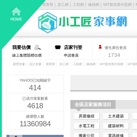
露營老爹
│
設計老爹
│
窩客幫
│
加工網
│
工程網
│
修繕網
│
MIT製造業外貿網
│
居
家
大
我要估價
店家刊登
優先廣告會員
小
1734
線上集體競標估價
申請會員
事，
│
│
│
│
│
│
│
露營老爹
設計老爹
窩客幫
加工網
工程網
修繕網
MIT製造業外貿網
MIT新
找
YAHOO已知關鍵字
414
它
已成功發案數量
4618
有
全區店家服務項目
房屋修繕
土木建築
總瀏覽人數
丿
11360984
水電工程
建築材料
步-
搬家公司
電器維修