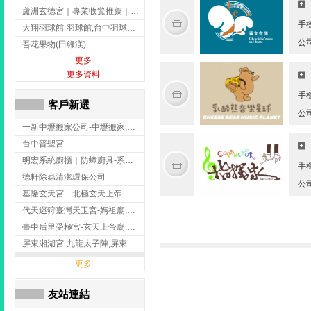
蘆洲玄德宮｜專業收驚推薦｜問事服務｜點燈祭改｜補財補運-玄天上帝廟,問事,台北玄天上帝廟,蘆洲問事,
手
大翔羽球館-羽球館,台中羽球館,台中羽球場地出租,台中專業羽球館
公
吾花果物(田綠渼)
更多
更多資料
手
客戶新選
公
一新中壢搬家公司-中壢搬家,中壢搬家公司推薦,桃園搬家推薦,桃園搬家公司
台中普聖宮
明宏系統廚櫃｜防蟑廚具-系統廚櫃安裝,台中系統廚櫃安裝,彰化系統廚櫃安裝,台南系統廚櫃安裝,台中防蟑
手
德軒除蟲清潔環保公司
公
基隆玄天宮—北極玄天上帝-玄天上帝廟,拜玄天上帝,基隆玄天上帝廟,安樂區玄天上帝廟,
代天巡狩臺灣天玉宮-媽祖廟,拜媽祖,雲林媽祖廟,雲林拜媽祖,
臺中后里受極宮-玄天上帝廟,拜玄天上帝,台中玄天上帝廟,后里玄天上帝廟,
屏東湘湖宮-九龍太子陣,屏東九龍太子陣
更多
友站連結