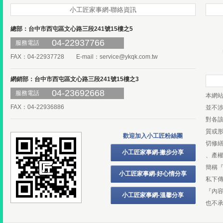
小工匠家事網-聯絡資訊
總部：台中市西屯區文心路三段241號15樓之5
04-22937766
服務電話
FAX：04-22937728 E-mail：
service@ykqk.com.tw
網銷部：台中市西屯區文心路三段241號15樓之3
04-23692668
服務電話
本網
FAX：04-22936886
並不
對各
質或
歡迎加入小工匠粉絲團
切修
小工匠家事網-撇步分享
、產
簡稱
小工匠家事網-好心情分享
私下
『內
小工匠家事網-溫馨分享
也不