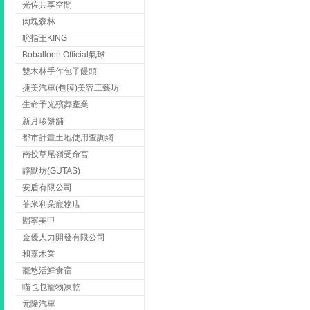
光佐共享空間
肉塊森林
吮指王KING
Boballoon Official氣球
雙木林手作包子饅頭
捷美汽車(包膜)美容工藝坊
生命予光殯葬產業
新月珍餅舖
都市計畫土地使用查詢網
南投草尾嶺受命宮
靜默坊(GUTAS)
安盾有限公司
菲米利朵寵物店
歸寧美甲
金優人力開發有限公司
和嘉木業
寵悠活鮮食宿
喵乜乜寵物凍乾
元隆汽車