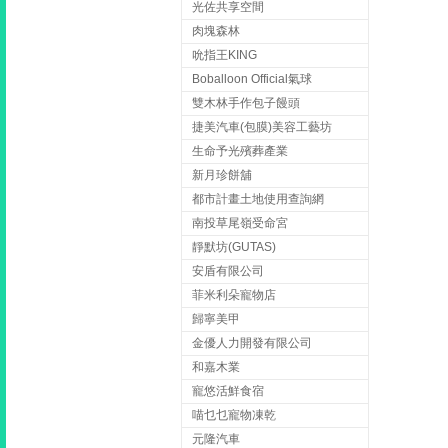
光佐共享空間
肉塊森林
吮指王KING
Boballoon Official氣球
雙木林手作包子饅頭
捷美汽車(包膜)美容工藝坊
生命予光殯葬產業
新月珍餅舖
都市計畫土地使用查詢網
南投草尾嶺受命宮
靜默坊(GUTAS)
安盾有限公司
菲米利朵寵物店
歸寧美甲
金優人力開發有限公司
和嘉木業
寵悠活鮮食宿
喵乜乜寵物凍乾
元隆汽車