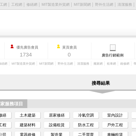
工網
│
工程網
│
修繕網
│
MIT製造業外貿網
│
MIT新聞網
│
野外生活網
│
清潔服務
優先廣告會員
黃頁會員
1734
0
廣告行銷範例
│
│
│
│
│
│
│
│
修繕網
MIT製造業外貿網
MIT新聞網
野外生活網
清潔服務
搬家網
租車網
維修網
搜尋結果
店家服務項目
修繕
土木建築
居家修繕
冷氣空調
室內設計
工程
建築材料
設備租賃
防水工程
戶外工程
公司
電器維修
製造業
二手買賣
車輛租賃