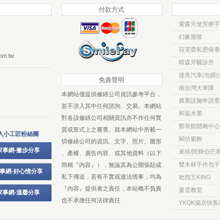
付款方式
紫森天使芳療手
幻象遊蹤
菈芙蕾私密保養
om.tw
晴森牙醫診所
捷美汽車(包膜
免責聲明
南台灣大車隊
本網站僅提供修繕公司資訊參考平台，
農業設施申請查
並不涉入其中任何諮詢、交易。本網站
和嘉木業
對各該修繕公司相關資訊亦不作任何實
鄭骨館體雕中心
質或形式上之審查。就本網站中所載一
入小工匠粉絲團
閣坊窗飾
切修繕公司的資訊、文字、照片、圖形
家事網-撇步分享
來啃/阿輝伯芒
、產權、廣告內容、或其他資料（以下
雙木林手作包子
簡稱『內容』），無論其為公開張貼或
事網-好心情分享
私下傳送，若有不實或違法情事，均為
吮指王KING
『內容』提供者之責任，本站概不負責
慶雲教室
家事網-溫馨分享
也不承擔任何法律責任
YKQK揚京快