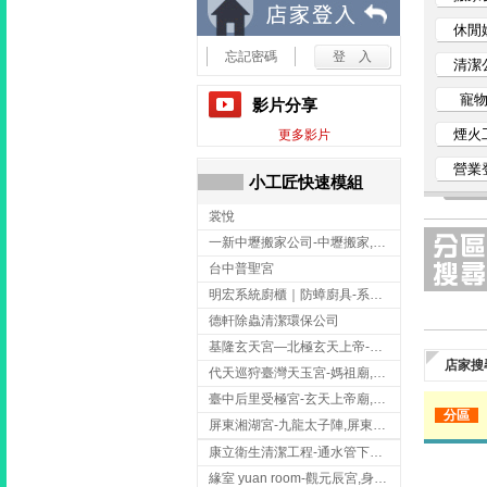
小
休閒
忘記密碼
清潔
工
寵
影片分享
匠
煙火
更多影片
營業
家
小工匠快速模組
裳悅
事
一新中壢搬家公司-中壢搬家,中壢搬家公司推薦,桃園搬家推薦,桃園搬家公司
網
台中普聖宮
明宏系統廚櫃｜防蟑廚具-系統廚櫃安裝,台中系統廚櫃安裝,彰化系統廚櫃安裝,台南系統廚櫃安裝,台中防蟑
德軒除蟲清潔環保公司
基隆玄天宮—北極玄天上帝-玄天上帝廟,拜玄天上帝,基隆玄天上帝廟,安樂區玄天上帝廟,
店家搜
代天巡狩臺灣天玉宮-媽祖廟,拜媽祖,雲林媽祖廟,雲林拜媽祖,
臺中后里受極宮-玄天上帝廟,拜玄天上帝,台中玄天上帝廟,后里玄天上帝廟,
分區
屏東湘湖宮-九龍太子陣,屏東九龍太子陣
康立衛生清潔工程-通水管下水道 清排水溝 台北抽水肥 台北洗污水管 桃園洗污水管下水道
緣室 yuan room-觀元辰宮,身心靈課程,台中觀元辰宮,台中身心靈課程,西屯觀元辰宮