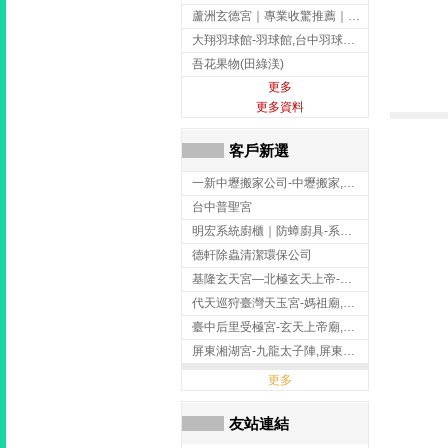
蘆洲玄德宮｜專業收驚推薦｜問事服務｜點燈祭改｜補財補運-玄天上帝廟,問事,台北玄天上帝廟,蘆洲問事,
大翔羽球館-羽球館,台中羽球館,台中羽球場地出租,台中專業羽球館
吾花果物(田綠渼)
更多
更多資料
客戶新選
一新中壢搬家公司-中壢搬家,中壢搬家公司推薦,桃園搬家推薦,桃園搬家公司
台中普聖宮
明宏系統廚櫃｜防蟑廚具-系統廚櫃安裝,台中系統廚櫃安裝,彰化系統廚櫃安裝,台南系統廚櫃安裝,台中防蟑
德軒除蟲清潔環保公司
基隆玄天宮—北極玄天上帝-玄天上帝廟,拜玄天上帝,基隆玄天上帝廟,安樂區玄天上帝廟,
代天巡狩臺灣天玉宮-媽祖廟,拜媽祖,雲林媽祖廟,雲林拜媽祖,
臺中后里受極宮-玄天上帝廟,拜玄天上帝,台中玄天上帝廟,后里玄天上帝廟,
屏東湘湖宮-九龍太子陣,屏東九龍太子陣
更多
友站連結