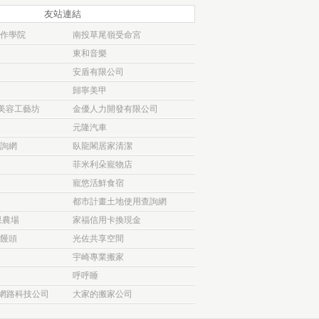
友站連結
作學院
南投草尾嶺受命宮
東和音樂
安盾有限公司
歸寧美甲
)美容工藝坊
金優人力開發有限公司
元隆汽車
詢網
臥龍閣居家清潔
菲米利朵寵物店
寵悠活鮮食宿
都市計畫土地使用查詢網
果農場
家福信用卡換現金
饅頭
光佐共享空間
宇崎專業搬家
呼呼睡
客網路科技公司
大家的搬家公司