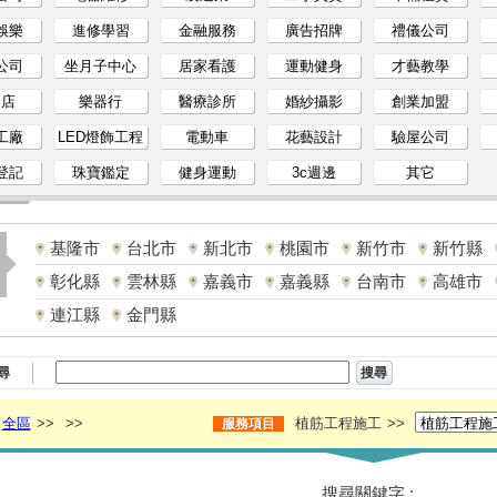
娛樂
進修學習
金融服務
廣告招牌
禮儀公司
公司
坐月子中心
居家看護
運動健身
才藝教學
物店
樂器行
醫療診所
婚紗攝影
創業加盟
工廠
LED燈飾工程
電動車
花藝設計
驗屋公司
登記
珠寶鑑定
健身運動
3c週邊
其它
基隆市
台北市
新北市
桃園市
新竹市
新竹縣
彰化縣
雲林縣
嘉義市
嘉義縣
台南市
高雄市
連江縣
金門縣
尋
全區
>>
>>
植筋工程施工
>>
服務項目
搜尋關鍵字 :