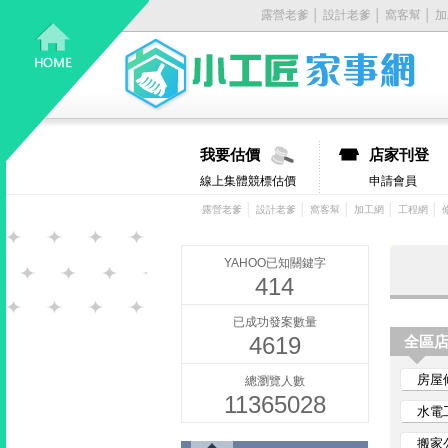
露營老爹
│
設計老爹
│
窩客幫
│
加
居
家
大
我要估價
店家刊登
小
線上集體競標估價
申請會員
事，
│
│
│
│
│
露營老爹
設計老爹
窩客幫
加工網
工程網
找
YAHOO已知關鍵字
414
它
已成功發案數量
4619
有
全區
房屋
總瀏覽人數
丿
11365028
水電
步-
搬家