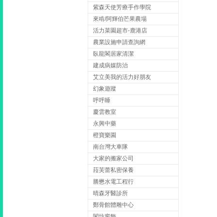
紫森天使芳療手作學院
來啃/阿輝伯芒果農場
活力菜園超市-鹿港店
農業設施申請查詢網
臥龍閣居家清潔
建成病媒防治
艾立美我的活力好朋友
幻象遊蹤
呼呼睡
慶雲教室
永興中藥
橙寶樂園
南台灣大車隊
大家的搬家公司
菈芙蕾私密保養
勝懋水電工程行
晴森牙醫診所
鄭骨館體雕中心
閣坊窗飾