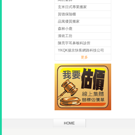
玄米日式專業搬家
賀德保險櫃
品寓優質搬家
森林小鹿
漆術工坊
陳亮宇耳鼻喉科診所
YKQK揚京快客網路科技公司
更多
HOME