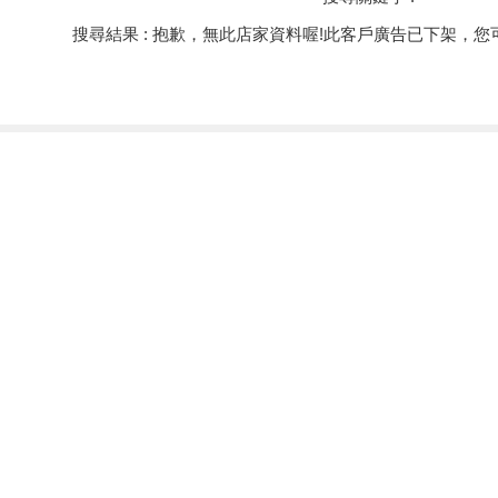
搜尋結果 : 抱歉，無此店家資料喔!此客戶廣告已下架，您