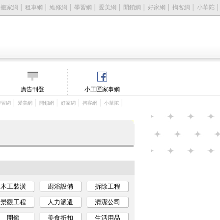
│
搬家網
│
租車網
│
維修網
│
學習網
│
愛美網
│
開鎖網
│
好家網
│
掏客網
│
小華陀
│
廣告刊登
小工匠家事網
│
│
│
│
│
│
學習網
愛美網
開鎖網
好家網
掏客網
小華陀
木工裝潢
廚浴設備
拆除工程
景觀工程
人力派遣
清潔公司
開鎖
美食折扣
生活用品