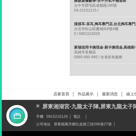
陳顥資優數學-台中升私中補習班
台中市西屯區成都路190號
04-23151215 /
採採耳-采耳,掏耳專門店,台北掏耳專門
台北市松山區慶城街8號4樓
0 / 0901102828
高雄市苓雅區
0980-995-995 / 全省皆有服務
店家首頁
作品展示
最新消息
線上
│
│
│
屏東湘湖宮-九龍太子陣,屏東九龍太子
手機
0915210129
│
電話
│
公司地址
屏東縣萬丹鄉社皮路三段596巷27號
│