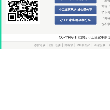
、產
簡稱
小工匠家事網-好心情分享
私下
『內
小工匠家事網-溫馨分享
也不
COPYRIGHT©2015 小工匠家
露營老爹
│
設計老爹
│
窩客幫
│
MIT製造網
│
清潔服務
│