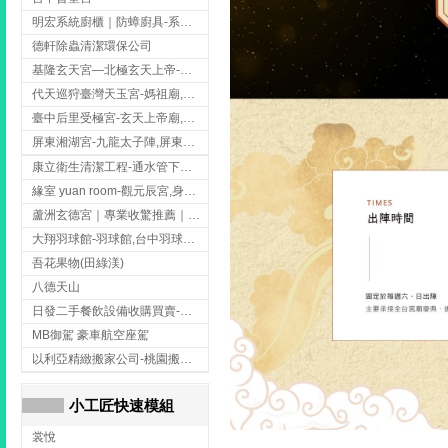
明宏系統廚櫃｜防蟑廚具-系統廚櫃安裝,台中系統廚櫃安裝,彰化系統廚櫃安裝,台南系統廚櫃安裝,台中防蟑
德軒除蟲清潔環保公司
基隆玄天宮—北極玄天上帝-玄天上帝廟,拜玄天上帝,基隆玄天上帝廟,安樂區玄天上帝廟,
代天巡狩臺灣天玉宮-媽祖廟,拜媽祖,雲林媽祖廟,雲林拜媽祖,
臺中后里受極宮-玄天上帝廟,拜玄天上帝,台中玄天上帝廟,后里玄天上帝廟,
屏東湘湖宮-九龍太子陣,屏東九龍太子陣
康立衛生清潔工程-通水管下水道 清排水溝 台北抽水肥 台北洗污水管 桃園洗污水管下水道
緣室 yuan room-觀元辰宮,身心靈課程,台中觀元辰宮,台中身心靈課程,西屯觀元辰宮
蘆洲玄德宮｜專業收驚推薦｜問事服務｜點燈祭改｜補財補運-玄天上帝廟,問事,台北玄天上帝廟,蘆洲問事,
大翔羽球館-羽球館,台中羽球館,台中羽球場地出租,台中專業羽球館
吾花果物(田綠渼)
八德天山
日發二手餐飲設備收購買賣-二手貨買賣,台中二手貨買賣,台中二手餐飲收購
MB御駕 豪車航空座駕
以利亞精緻搬家公司-桃園搬家吊車,桃園專業搬家吊車,龍潭吊車搬家
小工匠快速模組
裳悅