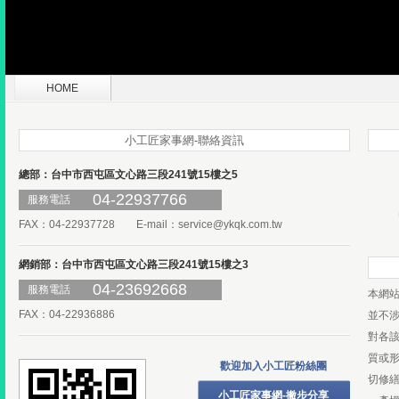
HOME
小工匠家事網-聯絡資訊
總部：台中市西屯區文心路三段241號15樓之5
04-22937766
服務電話
FAX：04-22937728 E-mail：
service@ykqk.com.tw
網銷部：台中市西屯區文心路三段241號15樓之3
04-23692668
服務電話
本網
FAX：04-22936886
並不
對各
質或
歡迎加入小工匠粉絲團
切修
小工匠家事網-撇步分享