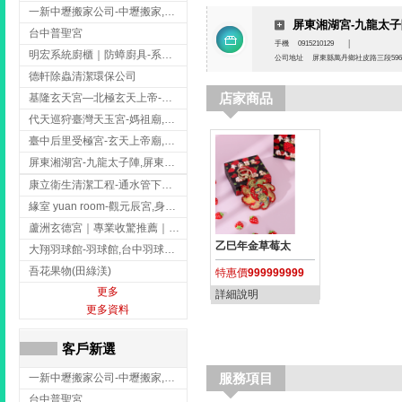
一新中壢搬家公司-中壢搬家,中壢搬家公司推薦,桃園搬家推薦,桃園搬家公司
屏東湘湖宮-九龍太子
台中普聖宮
手機
0915210129
│
明宏系統廚櫃｜防蟑廚具-系統廚櫃安裝,台中系統廚櫃安裝,彰化系統廚櫃安裝,台南系統廚櫃安裝,台中防蟑
公司地址
屏東縣萬丹鄉社皮路三段596
德軒除蟲清潔環保公司
店家商品
基隆玄天宮—北極玄天上帝-玄天上帝廟,拜玄天上帝,基隆玄天上帝廟,安樂區玄天上帝廟,
代天巡狩臺灣天玉宮-媽祖廟,拜媽祖,雲林媽祖廟,雲林拜媽祖,
臺中后里受極宮-玄天上帝廟,拜玄天上帝,台中玄天上帝廟,后里玄天上帝廟,
屏東湘湖宮-九龍太子陣,屏東九龍太子陣
康立衛生清潔工程-通水管下水道 清排水溝 台北抽水肥 台北洗污水管 桃園洗污水管下水道
緣室 yuan room-觀元辰宮,身心靈課程,台中觀元辰宮,台中身心靈課程,西屯觀元辰宮
蘆洲玄德宮｜專業收驚推薦｜問事服務｜點燈祭改｜補財補運-玄天上帝廟,問事,台北玄天上帝廟,蘆洲問事,
乙巳年金草莓太
大翔羽球館-羽球館,台中羽球館,台中羽球場地出租,台中專業羽球館
吾花果物(田綠渼)
特惠價
999999999
更多
詳細說明
更多資料
客戶新選
服務項目
一新中壢搬家公司-中壢搬家,中壢搬家公司推薦,桃園搬家推薦,桃園搬家公司
台中普聖宮