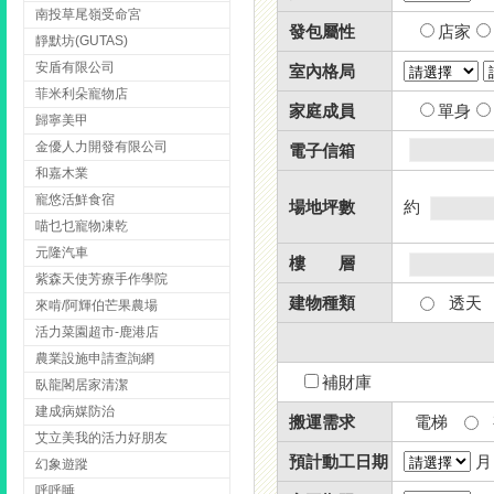
南投草尾嶺受命宮
發包屬性
店家
靜默坊(GUTAS)
安盾有限公司
室內格局
菲米利朵寵物店
家庭成員
單身
歸寧美甲
金優人力開發有限公司
電子信箱
和嘉木業
寵悠活鮮食宿
場地坪數
約
喵乜乜寵物凍乾
元隆汽車
樓 層
紫森天使芳療手作學院
建物種類
透天
來啃/阿輝伯芒果農場
活力菜園超市-鹿港店
農業設施申請查詢網
補財庫
臥龍閣居家清潔
建成病媒防治
搬運需求
電梯
艾立美我的活力好朋友
預計動工日期
幻象遊蹤
呼呼睡