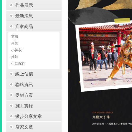
作品展示
小
最新消息
工
店家商品
匠
衣服
吊飾
家
小神衣
娃娃
事
生活配件
網
線上估價
聯絡資訊
促銷方案
施工實錄
撇步分享文章
店家文章