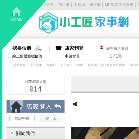
露營老爹
│
設計老爹
│
窩客幫
│
加工網
│
工程網
│
修繕網
│
MIT製造業外貿網
│
居
家
大
我要估價
店家刊登
優先廣告會員
小
1726
線上集體競標估價
申請會員
事，
│
│
│
│
│
│
│
露營老爹
設計老爹
窩客幫
加工網
工程網
修繕網
MIT製造業外貿網
MIT新
找
目前瀏覽人數
914
它
有
忘記密碼
丿
步-
關於我們