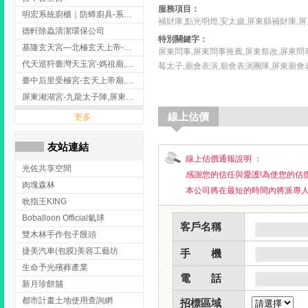
服務項目：
明宏系統廚櫃｜防蟑廚具-系統廚櫃安裝,台中系統廚櫃安裝,彰化系統廚櫃安裝,台南系統廚櫃安裝,台中防蟑
補財庫,點光明燈,安太歲,屏東縣補財庫,
德軒除蟲清潔環保公司
特別關鍵字：
基隆玄天宮—北極玄天上帝-玄天上帝廟,拜玄天上帝,基隆玄天上帝廟,安樂區玄天上帝廟,
屏東問事,屏東問事推薦,屏東祭改,屏東問
代天巡狩臺灣天玉宮-媽祖廟,拜媽祖,雲林媽祖廟,雲林拜媽祖,
莓太子,廟會表演,廟會表演團隊,屏東廟會
臺中后里受極宮-玄天上帝廟,拜玄天上帝,台中玄天上帝廟,后里玄天上帝廟,
屏東湘湖宮-九龍太子陣,屏東九龍太子陣
線上估價
更多
友站連結
線上估價通報說明 ：
光佐共享空間
感謝您的信任與愛護!為使您的估
肉塊森林
本公司將在最短的時間內將派專人
吮指王KING
Boballoon Official氣球
客戶名稱
雙木林手作包子饅頭
捷美汽車(包膜)美容工藝坊
手 機
生命予光殯葬產業
電 話
新月珍餅舖
都市計畫土地使用查詢網
招標區域