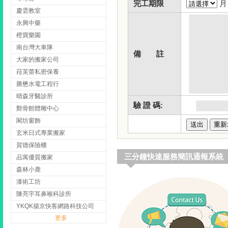
完工期限
慶雲教室
永興中藥
橙寶樂園
南台灣大車隊
備 註
大家的搬家公司
菈芙蕾私密保養
勝懋水電工程行
晴森牙醫診所
驗 證 碼:
鄭骨館體雕中心
閣坊窗飾
玄米日式專業搬家
賀德保險櫃
三分鐘快速服務簡訊通報系統
品寓優質搬家
森林小鹿
漆術工坊
陳亮宇耳鼻喉科診所
YKQK揚京快客網路科技公司
更多