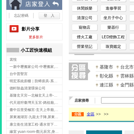
小
休閒娛樂
進修學習
忘記密碼
清潔公司
坐月子中心
工
寵物店
樂器行
影片分享
匠
煙火工廠
LED燈飾工程
更多影片
營業登記
珠寶鑑定
家
小工匠快速模組
裳悅
事
基隆市
台北市
一新中壢搬家公司-中壢搬家,中壢搬家公司推薦,桃園搬家推薦,桃園搬家公司
網
台中普聖宮
彰化縣
雲林縣
明宏系統廚櫃｜防蟑廚具-系統廚櫃安裝,台中系統廚櫃安裝,彰化系統廚櫃安裝,台南系統廚櫃安裝,台中防蟑
連江縣
金門縣
德軒除蟲清潔環保公司
基隆玄天宮—北極玄天上帝-玄天上帝廟,拜玄天上帝,基隆玄天上帝廟,安樂區玄天上帝廟,
店家搜尋
代天巡狩臺灣天玉宮-媽祖廟,拜媽祖,雲林媽祖廟,雲林拜媽祖,
臺中后里受極宮-玄天上帝廟,拜玄天上帝,台中玄天上帝廟,后里玄天上帝廟,
全區
>>
>>
分區
屏東湘湖宮-九龍太子陣,屏東九龍太子陣
康立衛生清潔工程-通水管下水道 清排水溝 台北抽水肥 台北洗污水管 桃園洗污水管下水道
緣室 yuan room-觀元辰宮,身心靈課程,台中觀元辰宮,台中身心靈課程,西屯觀元辰宮