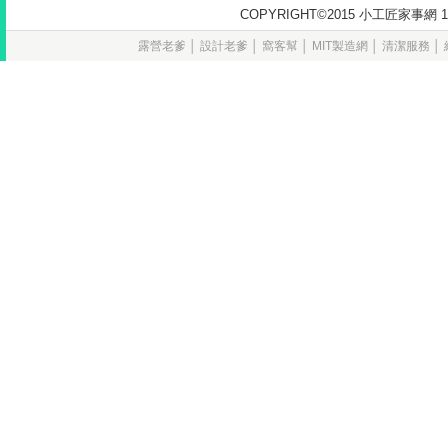
COPYRIGHT©2015 小工匠家
露營老爹
│
設計老爹
│
窩客幫
│
MIT製造網
│
清潔服務
│