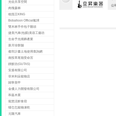
光佐共享空間
公
肉塊森林
吮指王KING
Boballoon Official氣球
雙木林手作包子饅頭
捷美汽車(包膜)美容工藝坊
生命予光殯葬產業
新月珍餅舖
都市計畫土地使用查詢網
南投草尾嶺受命宮
靜默坊(GUTAS)
安盾有限公司
菲米利朵寵物店
歸寧美甲
金優人力開發有限公司
和嘉木業
寵悠活鮮食宿
喵乜乜寵物凍乾
元隆汽車