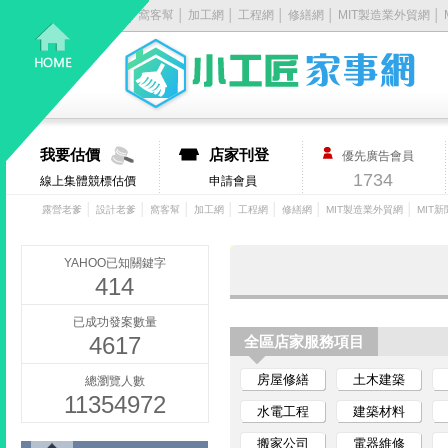
露營老爹
│
設計老爹
│
窩客幫
│
加工網
│
工程網
│
修繕網
│
MIT製造業外貿網
│
居
家
大
我要估價
店家刊登
優先廣告會員
小
1734
線上集體競標估價
申請會員
事，
│
│
│
│
│
│
│
露營老爹
設計老爹
窩客幫
加工網
工程網
修繕網
MIT製造業外貿網
MIT新
找
YAHOO已知關鍵字
414
它
已成功發案數量
4617
有
全區店家服務項目
房屋修繕
土木建築
總瀏覽人數
丿
11354972
水電工程
建築材料
步-
搬家公司
電器維修