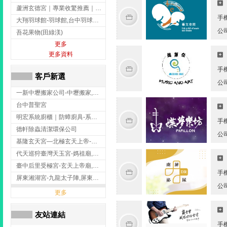
蘆洲玄德宮｜專業收驚推薦｜問事服務｜點燈祭改｜補財補運-玄天上帝廟,問事,台北玄天上帝廟,蘆洲問事,
手
大翔羽球館-羽球館,台中羽球館,台中羽球場地出租,台中專業羽球館
公
吾花果物(田綠渼)
更多
更多資料
手
客戶新選
公
一新中壢搬家公司-中壢搬家,中壢搬家公司推薦,桃園搬家推薦,桃園搬家公司
台中普聖宮
明宏系統廚櫃｜防蟑廚具-系統廚櫃安裝,台中系統廚櫃安裝,彰化系統廚櫃安裝,台南系統廚櫃安裝,台中防蟑
手
德軒除蟲清潔環保公司
公
基隆玄天宮—北極玄天上帝-玄天上帝廟,拜玄天上帝,基隆玄天上帝廟,安樂區玄天上帝廟,
代天巡狩臺灣天玉宮-媽祖廟,拜媽祖,雲林媽祖廟,雲林拜媽祖,
臺中后里受極宮-玄天上帝廟,拜玄天上帝,台中玄天上帝廟,后里玄天上帝廟,
手
屏東湘湖宮-九龍太子陣,屏東九龍太子陣
公
更多
友站連結
手