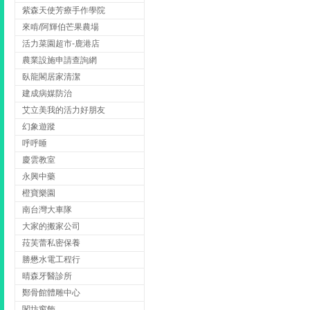
紫森天使芳療手作學院
來啃/阿輝伯芒果農場
活力菜園超市-鹿港店
農業設施申請查詢網
臥龍閣居家清潔
建成病媒防治
艾立美我的活力好朋友
幻象遊蹤
呼呼睡
慶雲教室
永興中藥
橙寶樂園
南台灣大車隊
大家的搬家公司
菈芙蕾私密保養
勝懋水電工程行
晴森牙醫診所
鄭骨館體雕中心
閣坊窗飾