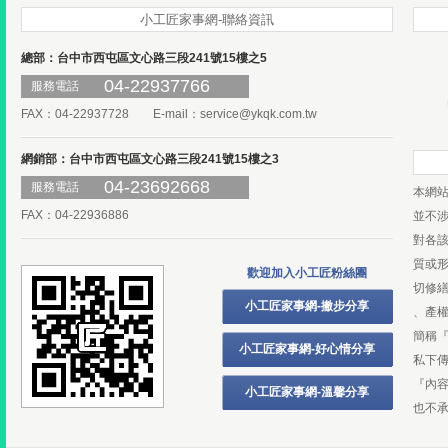
小工匠家事網-聯絡資訊
總部：台中市西屯區文心路三段241號15樓之5
04-22937766
服務電話
FAX：04-22937728 E-mail：
service@ykqk.com.tw
網銷部：台中市西屯區文心路三段241號15樓之3
04-23692668
服務電話
本網
FAX：04-22936886
並不
對各
質或
歡迎加入小工匠粉絲團
切修
小工匠家事網-撇步分享
、產
簡稱
小工匠家事網-好心情分享
私下
『內
小工匠家事網-溫馨分享
也不