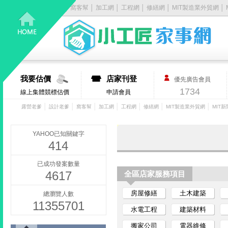
露營老爹
│
設計老爹
│
窩客幫
│
加工網
│
工程網
│
修繕網
│
MIT製造業外貿網
│
居
家
大
我要估價
店家刊登
優先廣告會員
小
1734
線上集體競標估價
申請會員
事，
│
│
│
│
│
│
│
露營老爹
設計老爹
窩客幫
加工網
工程網
修繕網
MIT製造業外貿網
MIT新
找
YAHOO已知關鍵字
414
它
已成功發案數量
4617
有
全區店家服務項目
房屋修繕
土木建築
總瀏覽人數
丿
11355701
水電工程
建築材料
步-
搬家公司
電器維修