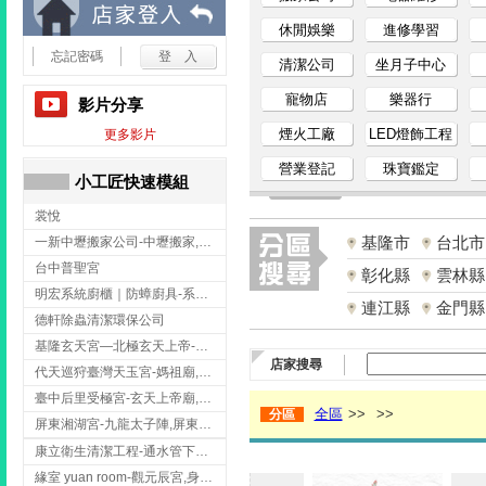
小
休閒娛樂
進修學習
忘記密碼
清潔公司
坐月子中心
工
寵物店
樂器行
影片分享
匠
煙火工廠
LED燈飾工程
更多影片
營業登記
珠寶鑑定
家
小工匠快速模組
裳悅
事
基隆市
台北市
一新中壢搬家公司-中壢搬家,中壢搬家公司推薦,桃園搬家推薦,桃園搬家公司
網
台中普聖宮
彰化縣
雲林縣
明宏系統廚櫃｜防蟑廚具-系統廚櫃安裝,台中系統廚櫃安裝,彰化系統廚櫃安裝,台南系統廚櫃安裝,台中防蟑
連江縣
金門縣
德軒除蟲清潔環保公司
基隆玄天宮—北極玄天上帝-玄天上帝廟,拜玄天上帝,基隆玄天上帝廟,安樂區玄天上帝廟,
店家搜尋
代天巡狩臺灣天玉宮-媽祖廟,拜媽祖,雲林媽祖廟,雲林拜媽祖,
臺中后里受極宮-玄天上帝廟,拜玄天上帝,台中玄天上帝廟,后里玄天上帝廟,
全區
>>
>>
分區
屏東湘湖宮-九龍太子陣,屏東九龍太子陣
康立衛生清潔工程-通水管下水道 清排水溝 台北抽水肥 台北洗污水管 桃園洗污水管下水道
緣室 yuan room-觀元辰宮,身心靈課程,台中觀元辰宮,台中身心靈課程,西屯觀元辰宮