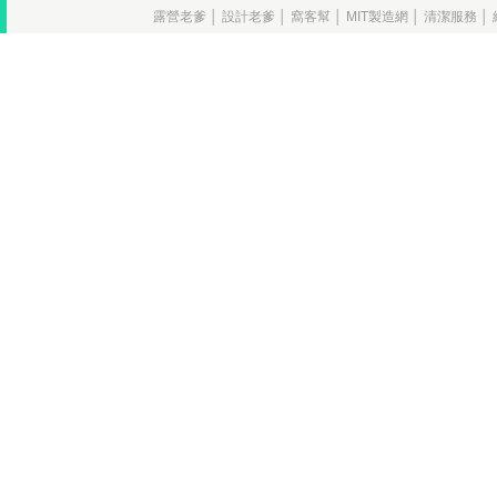
露營老爹
│
設計老爹
│
窩客幫
│
MIT製造網
│
清潔服務
│