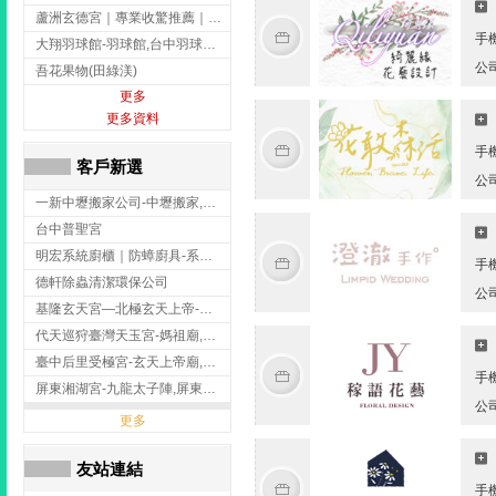
蘆洲玄德宮｜專業收驚推薦｜問事服務｜點燈祭改｜補財補運-玄天上帝廟,問事,台北玄天上帝廟,蘆洲問事,
手
大翔羽球館-羽球館,台中羽球館,台中羽球場地出租,台中專業羽球館
公
吾花果物(田綠渼)
更多
更多資料
手
客戶新選
公
一新中壢搬家公司-中壢搬家,中壢搬家公司推薦,桃園搬家推薦,桃園搬家公司
台中普聖宮
明宏系統廚櫃｜防蟑廚具-系統廚櫃安裝,台中系統廚櫃安裝,彰化系統廚櫃安裝,台南系統廚櫃安裝,台中防蟑
手
德軒除蟲清潔環保公司
公
基隆玄天宮—北極玄天上帝-玄天上帝廟,拜玄天上帝,基隆玄天上帝廟,安樂區玄天上帝廟,
代天巡狩臺灣天玉宮-媽祖廟,拜媽祖,雲林媽祖廟,雲林拜媽祖,
臺中后里受極宮-玄天上帝廟,拜玄天上帝,台中玄天上帝廟,后里玄天上帝廟,
手
屏東湘湖宮-九龍太子陣,屏東九龍太子陣
公
更多
友站連結
手