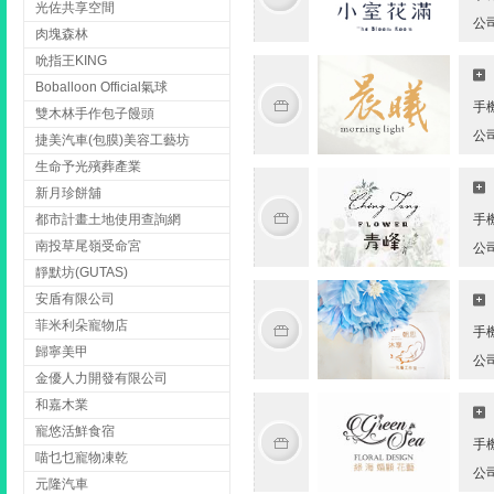
光佐共享空間
公
肉塊森林
吮指王KING
Boballoon Official氣球
手
雙木林手作包子饅頭
公
捷美汽車(包膜)美容工藝坊
生命予光殯葬產業
新月珍餅舖
都市計畫土地使用查詢網
手
南投草尾嶺受命宮
公
靜默坊(GUTAS)
安盾有限公司
菲米利朵寵物店
手
歸寧美甲
公
金優人力開發有限公司
和嘉木業
寵悠活鮮食宿
手
喵乜乜寵物凍乾
公
元隆汽車