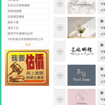
手
玄米日式專業搬家
公
賀德保險櫃
品寓優質搬家
森林小鹿
漆術工坊
手
陳亮宇耳鼻喉科診所
公
YKQK揚京快客網路科技公司
更多
手
公
手
公
手