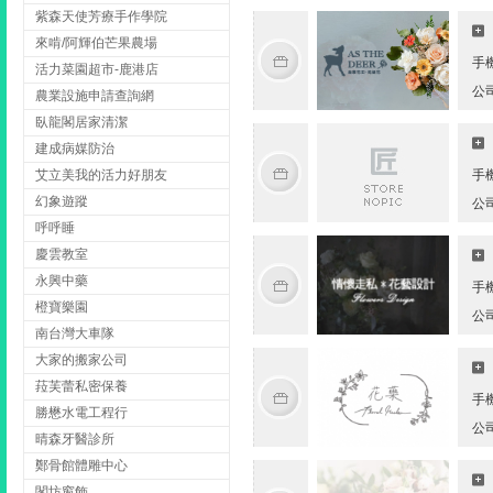
紫森天使芳療手作學院
來啃/阿輝伯芒果農場
手
活力菜園超市-鹿港店
公
農業設施申請查詢網
臥龍閣居家清潔
建成病媒防治
艾立美我的活力好朋友
手
幻象遊蹤
公
呼呼睡
慶雲教室
永興中藥
手
橙寶樂園
公
南台灣大車隊
大家的搬家公司
菈芙蕾私密保養
手
勝懋水電工程行
公
晴森牙醫診所
鄭骨館體雕中心
閣坊窗飾