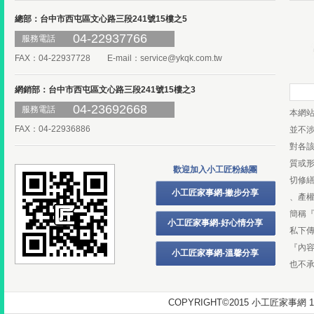
總部：台中市西屯區文心路三段241號15樓之5
04-22937766
服務電話
FAX：04-22937728 E-mail：
service@ykqk.com.tw
網銷部：台中市西屯區文心路三段241號15樓之3
04-23692668
服務電話
本網
FAX：04-22936886
並不
對各
質或
歡迎加入小工匠粉絲團
切修
小工匠家事網-撇步分享
、產
簡稱
小工匠家事網-好心情分享
私下
『內
小工匠家事網-溫馨分享
也不
COPYRIGHT©2015 小工匠家