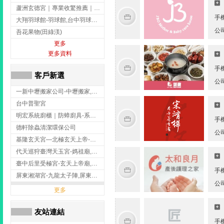
蘆洲玄德宮｜專業收驚推薦｜問事服務｜點燈祭改｜補財補運-玄天上帝廟,問事,台北玄天上帝廟,蘆洲問事,
手
大翔羽球館-羽球館,台中羽球館,台中羽球場地出租,台中專業羽球館
公
吾花果物(田綠渼)
更多
更多資料
手
客戶新選
公
一新中壢搬家公司-中壢搬家,中壢搬家公司推薦,桃園搬家推薦,桃園搬家公司
台中普聖宮
明宏系統廚櫃｜防蟑廚具-系統廚櫃安裝,台中系統廚櫃安裝,彰化系統廚櫃安裝,台南系統廚櫃安裝,台中防蟑
手
德軒除蟲清潔環保公司
公
基隆玄天宮—北極玄天上帝-玄天上帝廟,拜玄天上帝,基隆玄天上帝廟,安樂區玄天上帝廟,
代天巡狩臺灣天玉宮-媽祖廟,拜媽祖,雲林媽祖廟,雲林拜媽祖,
臺中后里受極宮-玄天上帝廟,拜玄天上帝,台中玄天上帝廟,后里玄天上帝廟,
手
屏東湘湖宮-九龍太子陣,屏東九龍太子陣
公
更多
友站連結
手