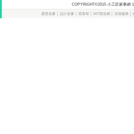
COPYRIGHT©2015 小工匠家
露營老爹
│
設計老爹
│
窩客幫
│
MIT製造網
│
清潔服務
│