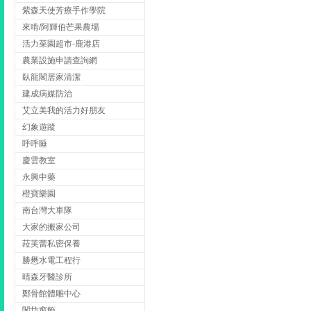
紫森天使芳療手作學院
來啃/阿輝伯芒果農場
活力菜園超市-鹿港店
農業設施申請查詢網
臥龍閣居家清潔
建成病媒防治
艾立美我的活力好朋友
幻象遊蹤
呼呼睡
慶雲教室
永興中藥
橙寶樂園
南台灣大車隊
大家的搬家公司
菈芙蕾私密保養
勝懋水電工程行
晴森牙醫診所
鄭骨館體雕中心
閣坊窗飾