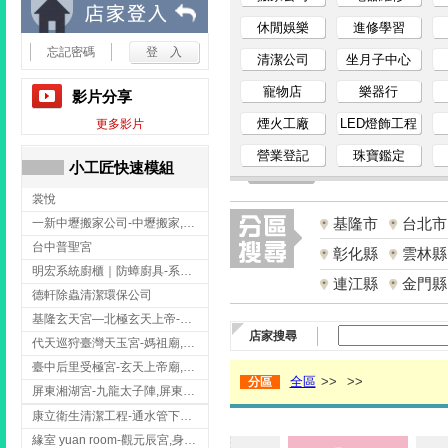
小
休閒娛樂
進修學習
忘記密碼
清潔公司
坐月子中心
工
寵物店
樂器行
影片分享
匠
煙火工廠
LED燈飾工程
更多影片
營業登記
珠寶鑑定
家
小工匠快速模組
裳悅
事
基隆市
台北市
一新中壢搬家公司-中壢搬家,中壢搬家公司推薦,桃園搬家推薦,桃園搬家公司
網
台中普聖宮
彰化縣
雲林縣
明宏系統廚櫃｜防蟑廚具-系統廚櫃安裝,台中系統廚櫃安裝,彰化系統廚櫃安裝,台南系統廚櫃安裝,台中防蟑
連江縣
金門縣
德軒除蟲清潔環保公司
基隆玄天宮—北極玄天上帝-玄天上帝廟,拜玄天上帝,基隆玄天上帝廟,安樂區玄天上帝廟,
店家搜尋
代天巡狩臺灣天玉宮-媽祖廟,拜媽祖,雲林媽祖廟,雲林拜媽祖,
臺中后里受極宮-玄天上帝廟,拜玄天上帝,台中玄天上帝廟,后里玄天上帝廟,
全區
>>
>>
分區
屏東湘湖宮-九龍太子陣,屏東九龍太子陣
康立衛生清潔工程-通水管下水道 清排水溝 台北抽水肥 台北洗污水管 桃園洗污水管下水道
緣室 yuan room-觀元辰宮,身心靈課程,台中觀元辰宮,台中身心靈課程,西屯觀元辰宮