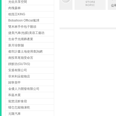
光佐共享空間
公
肉塊森林
吮指王KING
Boballoon Official氣球
雙木林手作包子饅頭
捷美汽車(包膜)美容工藝坊
生命予光殯葬產業
新月珍餅舖
都市計畫土地使用查詢網
南投草尾嶺受命宮
靜默坊(GUTAS)
安盾有限公司
菲米利朵寵物店
歸寧美甲
金優人力開發有限公司
和嘉木業
寵悠活鮮食宿
喵乜乜寵物凍乾
元隆汽車