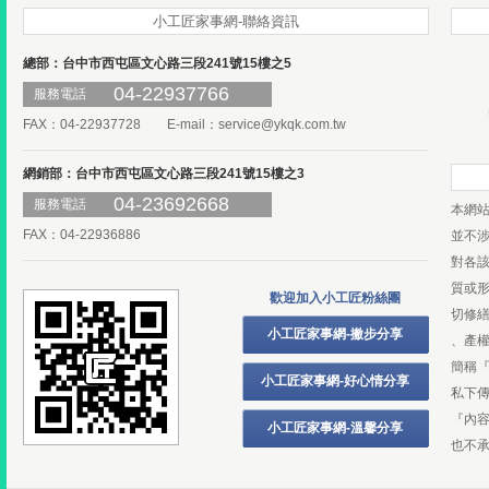
小工匠家事網-聯絡資訊
總部：台中市西屯區文心路三段241號15樓之5
04-22937766
服務電話
FAX：04-22937728 E-mail：
service@ykqk.com.tw
網銷部：台中市西屯區文心路三段241號15樓之3
04-23692668
服務電話
本網
FAX：04-22936886
並不
對各
質或
歡迎加入小工匠粉絲團
切修
小工匠家事網-撇步分享
、產
簡稱
小工匠家事網-好心情分享
私下
『內
小工匠家事網-溫馨分享
也不