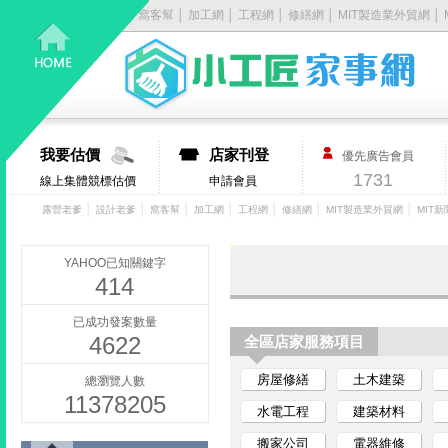
露營老爹
│
設計老爹
│
窩客幫
│
加工網
│
工程網
│
修繕網
│
MIT製造業外貿網
│
居
家
大
我要估價
店家刊登
優先廣告會員
小
1731
線上集體競標估價
申請會員
事，
│
│
│
│
│
│
│
露營老爹
設計老爹
窩客幫
加工網
工程網
修繕網
MIT製造業外貿網
MIT新
找
YAHOO已知關鍵字
414
它
已成功發案數量
4622
有
全區店家服務項目
房屋修繕
土木建築
總瀏覽人數
丿
11378205
水電工程
建築材料
步-
搬家公司
電器維修