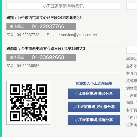
小工匠家事網-聯絡資訊
總部：台中市西屯區文心路三段241號15樓之5
04-22937766
服務電話
FAX：04-22937728 E-mail：
service@ykqk.com.tw
網銷部：台中市西屯區文心路三段241號15樓之3
04-23692668
服務電話
本網
FAX：04-22936886
並不
對各
質或
歡迎加入小工匠粉絲團
切修
小工匠家事網-撇步分享
、產
簡稱
小工匠家事網-好心情分享
私下
『內
小工匠家事網-溫馨分享
也不