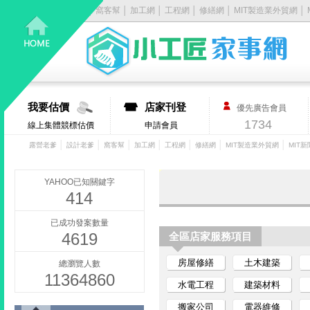
露營老爹
│
設計老爹
│
窩客幫
│
加工網
│
工程網
│
修繕網
│
MIT製造業外貿網
│
居
家
大
我要估價
店家刊登
優先廣告會員
小
1734
線上集體競標估價
申請會員
事，
│
│
│
│
│
│
│
露營老爹
設計老爹
窩客幫
加工網
工程網
修繕網
MIT製造業外貿網
MIT新
找
YAHOO已知關鍵字
414
它
已成功發案數量
4619
有
全區店家服務項目
房屋修繕
土木建築
總瀏覽人數
丿
11364860
水電工程
建築材料
步-
搬家公司
電器維修