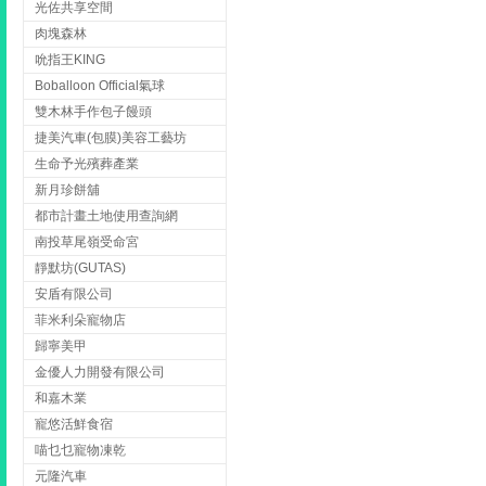
光佐共享空間
肉塊森林
吮指王KING
Boballoon Official氣球
雙木林手作包子饅頭
捷美汽車(包膜)美容工藝坊
生命予光殯葬產業
新月珍餅舖
都市計畫土地使用查詢網
南投草尾嶺受命宮
靜默坊(GUTAS)
安盾有限公司
菲米利朵寵物店
歸寧美甲
金優人力開發有限公司
和嘉木業
寵悠活鮮食宿
喵乜乜寵物凍乾
元隆汽車