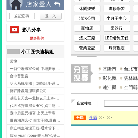
小
休閒娛樂
進修學習
忘記密碼
清潔公司
坐月子中心
工
寵物店
樂器行
影片分享
匠
煙火工廠
LED燈飾工程
更多影片
營業登記
珠寶鑑定
家
小工匠快速模組
裳悅
事
基隆市
台北市
一新中壢搬家公司-中壢搬家,中壢搬家公司推薦,桃園搬家推薦,桃園搬家公司
網
台中普聖宮
彰化縣
雲林縣
明宏系統廚櫃｜防蟑廚具-系統廚櫃安裝,台中系統廚櫃安裝,彰化系統廚櫃安裝,台南系統廚櫃安裝,台中防蟑
連江縣
金門縣
德軒除蟲清潔環保公司
基隆玄天宮—北極玄天上帝-玄天上帝廟,拜玄天上帝,基隆玄天上帝廟,安樂區玄天上帝廟,
店家搜尋
代天巡狩臺灣天玉宮-媽祖廟,拜媽祖,雲林媽祖廟,雲林拜媽祖,
臺中后里受極宮-玄天上帝廟,拜玄天上帝,台中玄天上帝廟,后里玄天上帝廟,
全區
>>
>>
分區
屏東湘湖宮-九龍太子陣,屏東九龍太子陣
康立衛生清潔工程-通水管下水道 清排水溝 台北抽水肥 台北洗污水管 桃園洗污水管下水道
緣室 yuan room-觀元辰宮,身心靈課程,台中觀元辰宮,台中身心靈課程,西屯觀元辰宮