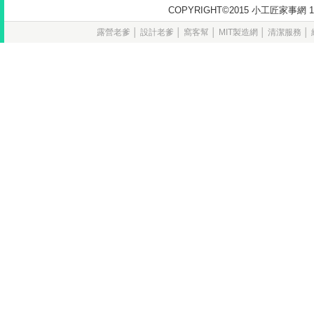
COPYRIGHT©2015 小工匠家
露營老爹
│
設計老爹
│
窩客幫
│
MIT製造網
│
清潔服務
│