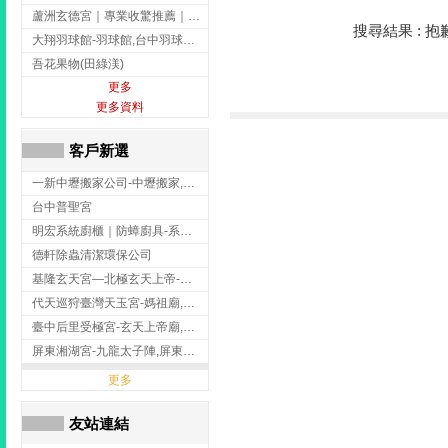
蘆洲玄德宮｜專業收驚推薦｜問事服務｜點燈祭改｜補財補運-玄天上帝廟,問事,台北玄天上帝廟,蘆洲問事,
搜尋結果 : 
大翔羽球館-羽球館,台中羽球館,台中羽球場地出租,台中專業羽球館
吾花果物(田綠渼)
更多
更多資料
客戶新選
一新中壢搬家公司-中壢搬家,中壢搬家公司推薦,桃園搬家推薦,桃園搬家公司
台中普聖宮
明宏系統廚櫃｜防蟑廚具-系統廚櫃安裝,台中系統廚櫃安裝,彰化系統廚櫃安裝,台南系統廚櫃安裝,台中防蟑
德軒除蟲清潔環保公司
基隆玄天宮—北極玄天上帝-玄天上帝廟,拜玄天上帝,基隆玄天上帝廟,安樂區玄天上帝廟,
代天巡狩臺灣天玉宮-媽祖廟,拜媽祖,雲林媽祖廟,雲林拜媽祖,
臺中后里受極宮-玄天上帝廟,拜玄天上帝,台中玄天上帝廟,后里玄天上帝廟,
屏東湘湖宮-九龍太子陣,屏東九龍太子陣
更多
友站連結