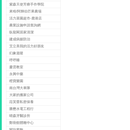
紫森天使芳療手作學院
來啃/阿輝伯芒果農場
活力菜園超市-鹿港店
農業設施申請查詢網
臥龍閣居家清潔
建成病媒防治
艾立美我的活力好朋友
幻象遊蹤
呼呼睡
慶雲教室
永興中藥
橙寶樂園
南台灣大車隊
大家的搬家公司
菈芙蕾私密保養
勝懋水電工程行
晴森牙醫診所
鄭骨館體雕中心
閣坊窗飾