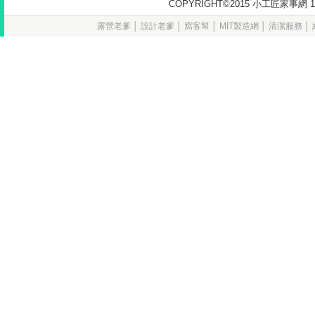
COPYRIGHT©2015 小工匠家
露營老爹
│
設計老爹
│
窩客幫
│
MIT製造網
│
清潔服務
│