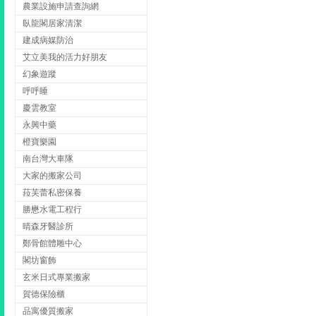
農業設施申請查詢網
臥龍閣居家清潔
建成病媒防治
艾立美我的活力好朋友
幻象遊蹤
呼呼睡
慶雲教室
永興中藥
橙寶樂園
南台灣大車隊
大家的搬家公司
菈芙蕾私密保養
勝懋水電工程行
晴森牙醫診所
鄭骨館體雕中心
閣坊窗飾
玄米日式專業搬家
賀德保險櫃
品寓優質搬家