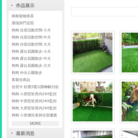
作品展示
小
樹林寵物美容
工
環境與門店照
狗狗 住宿活動空間-小犬
匠
狗狗 住宿活動空間-中犬
狗狗 住宿活動空間-大犬
家
狗狗 露台花園散步-小犬
狗狗 露台花園散步-中犬
事
狗狗 露台花園散步-大犬
狗狗 外出公園散步
網
客製化商品
住宿卡 好禮3選1(限轉帳付款
狗狗 小房型皆房內24H監控
狗狗 中房型皆房內24H監控
狗狗 大房型皆房內24H監控
狗狗 小房價目表與住宿優惠
MORE
最新消息