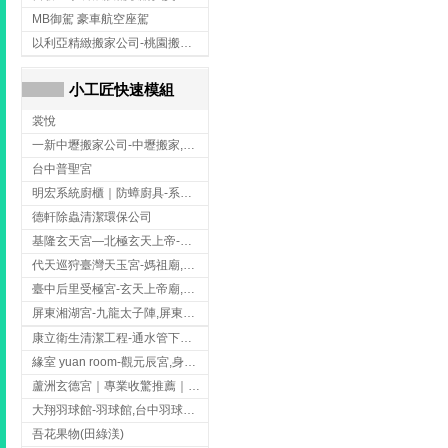
MB御駕 豪車航空座駕
以利亞精緻搬家公司-桃園搬家吊車,桃園專業搬家吊車,龍潭吊車搬家
小工匠快速模組
裳悅
一新中壢搬家公司-中壢搬家,中壢搬家公司推薦,桃園搬家推薦,桃園搬家公司
台中普聖宮
明宏系統廚櫃｜防蟑廚具-系統廚櫃安裝,台中系統廚櫃安裝,彰化系統廚櫃安裝,台南系統廚櫃安裝,台中防蟑
德軒除蟲清潔環保公司
基隆玄天宮—北極玄天上帝-玄天上帝廟,拜玄天上帝,基隆玄天上帝廟,安樂區玄天上帝廟,
代天巡狩臺灣天玉宮-媽祖廟,拜媽祖,雲林媽祖廟,雲林拜媽祖,
臺中后里受極宮-玄天上帝廟,拜玄天上帝,台中玄天上帝廟,后里玄天上帝廟,
屏東湘湖宮-九龍太子陣,屏東九龍太子陣
康立衛生清潔工程-通水管下水道 清排水溝 台北抽水肥 台北洗污水管 桃園洗污水管下水道
緣室 yuan room-觀元辰宮,身心靈課程,台中觀元辰宮,台中身心靈課程,西屯觀元辰宮
蘆洲玄德宮｜專業收驚推薦｜問事服務｜點燈祭改｜補財補運-玄天上帝廟,問事,台北玄天上帝廟,蘆洲問事,
大翔羽球館-羽球館,台中羽球館,台中羽球場地出租,台中專業羽球館
吾花果物(田綠渼)