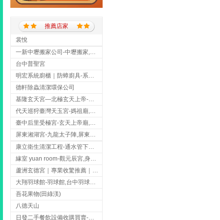
推薦店家
裳悅
一新中壢搬家公司-中壢搬家,中壢搬家公司推薦,桃園搬家推薦,桃園搬家公司
台中普聖宮
明宏系統廚櫃｜防蟑廚具-系統廚櫃安裝,台中系統廚櫃安裝,彰化系統廚櫃安裝,台南系統廚櫃安裝,台中防蟑
德軒除蟲清潔環保公司
基隆玄天宮—北極玄天上帝-玄天上帝廟,拜玄天上帝,基隆玄天上帝廟,安樂區玄天上帝廟,
代天巡狩臺灣天玉宮-媽祖廟,拜媽祖,雲林媽祖廟,雲林拜媽祖,
臺中后里受極宮-玄天上帝廟,拜玄天上帝,台中玄天上帝廟,后里玄天上帝廟,
屏東湘湖宮-九龍太子陣,屏東九龍太子陣
康立衛生清潔工程-通水管下水道 清排水溝 台北抽水肥 台北洗污水管 桃園洗污水管下水道
緣室 yuan room-觀元辰宮,身心靈課程,台中觀元辰宮,台中身心靈課程,西屯觀元辰宮
蘆洲玄德宮｜專業收驚推薦｜問事服務｜點燈祭改｜補財補運-玄天上帝廟,問事,台北玄天上帝廟,蘆洲問事,
大翔羽球館-羽球館,台中羽球館,台中羽球場地出租,台中專業羽球館
吾花果物(田綠渼)
八德天山
日發二手餐飲設備收購買賣-二手貨買賣,台中二手貨買賣,台中二手餐飲收購