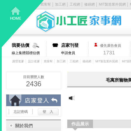
露營老爹
│
設計老爹
│
窩客幫
│
加工網
│
工程網
│
修繕網
│
MIT製造業外貿網
│
居
家
大
我要估價
店家刊登
優先廣告會員
小
1731
線上集體競標估價
申請會員
事，
│
│
│
│
│
│
│
露營老爹
設計老爹
窩客幫
加工網
工程網
修繕網
MIT製造業外貿網
MIT新
找
目前瀏覽人數
毛寓所寵物美
2436
它
有
忘記密碼
丿
作品展示
步-
關於我們