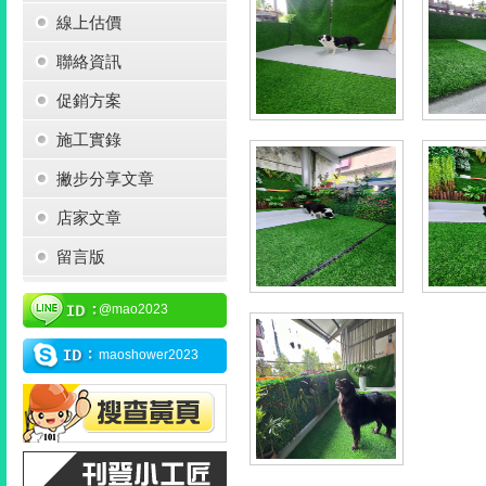
線上估價
聯絡資訊
促銷方案
施工實錄
撇步分享文章
店家文章
留言版
@mao2023
maoshower2023