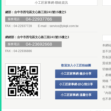
小工匠家事網-聯絡資訊
總部：台中市西屯區文心路三段241號15樓之5
04-22937766
服務電話
FAX：04-22937728 E-mail：
service@ykqk.com.tw
網銷部：台中市西屯區文心路三段241號15樓之3
04-23692668
服務電話
本網
FAX：04-22936886
並不
對各
質或
歡迎加入小工匠粉絲團
切修
小工匠家事網-撇步分享
、產
簡稱
小工匠家事網-好心情分享
私下
『內
小工匠家事網-溫馨分享
也不