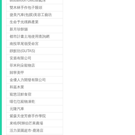
Boballoon Official氣球
雙木林手作包子饅頭
捷美汽車(包膜)美容工藝坊
生命予光殯葬產業
新月珍餅舖
都市計畫土地使用查詢網
南投草尾嶺受命宮
靜默坊(GUTAS)
安盾有限公司
菲米利朵寵物店
歸寧美甲
金優人力開發有限公司
和嘉木業
寵悠活鮮食宿
喵乜乜寵物凍乾
元隆汽車
紫森天使芳療手作學院
來啃/阿輝伯芒果農場
活力菜園超市-鹿港店