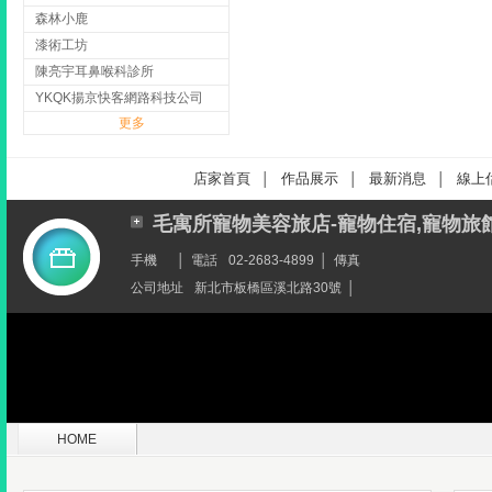
森林小鹿
漆術工坊
陳亮宇耳鼻喉科診所
YKQK揚京快客網路科技公司
更多
店家首頁
作品展示
最新消息
線上
│
│
│
毛寓所寵物美容旅店-寵物住宿,寵物旅
手機
│
電話
02-2683-4899
│
傳真
公司地址
新北市板橋區溪北路30號
│
HOME