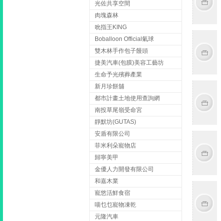
光佐共享空間
肉塊森林
吮指王KING
Boballoon Official氣球
雙木林手作包子饅頭
捷美汽車(包膜)美容工藝坊
生命予光殯葬產業
新月珍餅舖
都市計畫土地使用查詢網
南投草尾嶺受命宮
靜默坊(GUTAS)
安盾有限公司
菲米利朵寵物店
歸寧美甲
金優人力開發有限公司
和嘉木業
寵悠活鮮食宿
喵乜乜寵物凍乾
元隆汽車