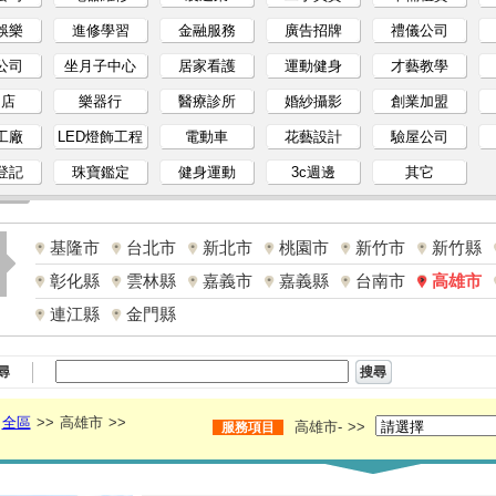
娛樂
進修學習
金融服務
廣告招牌
禮儀公司
公司
坐月子中心
居家看護
運動健身
才藝教學
物店
樂器行
醫療診所
婚紗攝影
創業加盟
工廠
LED燈飾工程
電動車
花藝設計
驗屋公司
登記
珠寶鑑定
健身運動
3c週邊
其它
基隆市
台北市
新北市
桃園市
新竹市
新竹縣
彰化縣
雲林縣
嘉義市
嘉義縣
台南市
高雄市
連江縣
金門縣
尋
全區
>>
高雄市
>>
高雄市-
>>
服務項目