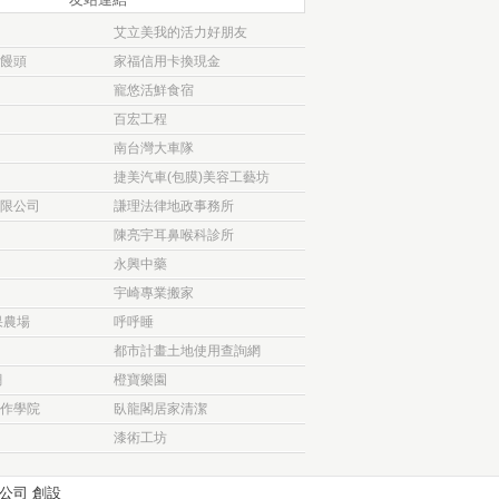
艾立美我的活力好朋友
饅頭
家福信用卡換現金
寵悠活鮮食宿
百宏工程
南台灣大車隊
捷美汽車(包膜)美容工藝坊
限公司
謙理法律地政事務所
陳亮宇耳鼻喉科診所
永興中藥
宇崎專業搬家
果農場
呼呼睡
都市計畫土地使用查詢網
網
橙寶樂園
作學院
臥龍閣居家清潔
漆術工坊
公司
創設