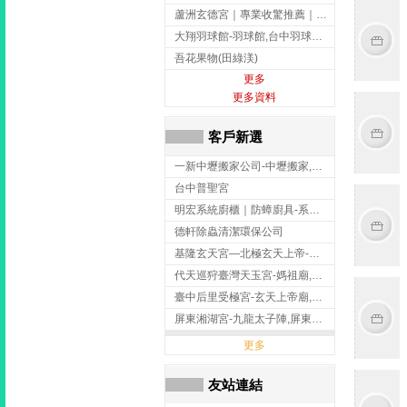
蘆洲玄德宮｜專業收驚推薦｜問事服務｜點燈祭改｜補財補運-玄天上帝廟,問事,台北玄天上帝廟,蘆洲問事,
大翔羽球館-羽球館,台中羽球館,台中羽球場地出租,台中專業羽球館
吾花果物(田綠渼)
更多
更多資料
客戶新選
一新中壢搬家公司-中壢搬家,中壢搬家公司推薦,桃園搬家推薦,桃園搬家公司
台中普聖宮
明宏系統廚櫃｜防蟑廚具-系統廚櫃安裝,台中系統廚櫃安裝,彰化系統廚櫃安裝,台南系統廚櫃安裝,台中防蟑
德軒除蟲清潔環保公司
基隆玄天宮—北極玄天上帝-玄天上帝廟,拜玄天上帝,基隆玄天上帝廟,安樂區玄天上帝廟,
代天巡狩臺灣天玉宮-媽祖廟,拜媽祖,雲林媽祖廟,雲林拜媽祖,
臺中后里受極宮-玄天上帝廟,拜玄天上帝,台中玄天上帝廟,后里玄天上帝廟,
屏東湘湖宮-九龍太子陣,屏東九龍太子陣
更多
友站連結