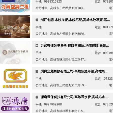
手機
0933316323
電話
07310
公司地址
高雄市三民區鼎新路183...
電
浙江俞記-水餃加盟,水餃宅配,高雄水餃專賣,高雄水餃宅配推薦
手機
電話
09127
公司地址
高雄市左營區文府路56號...
電
吳武軒律師事務所-律師事務所,消債律師,高雄律師事務所,鹽埕律師事務所
手機
電話
09819
公司地址
高雄市鹽埕區七賢二路47...
電
興興魚翅餐飲有限公司-高雄魚翅年菜,高雄魚翅餐廳,高雄魚翅燕窩餐廳
手機
電話
07323
公司地址
高雄市三民區九如二路59...
電
源唐環保科技有限公司-高雄通水管,高雄排水管堵塞,大社通水管,水刀通管
手機
0927069968
電話
07352
公司地址
高雄市楠梓區安泰街115...
電