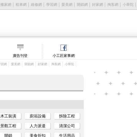
│
搬家網
│
租車網
│
維修網
│
學習網
│
愛美網
│
開鎖網
│
好家網
│
掏客網
│
小華陀
│
廣告刊登
小工匠家事網
│
│
│
│
│
│
學習網
愛美網
開鎖網
好家網
掏客網
小華陀
木工裝潢
廚浴設備
拆除工程
景觀工程
人力派遣
清潔公司
開鎖
美食折扣
生活用品