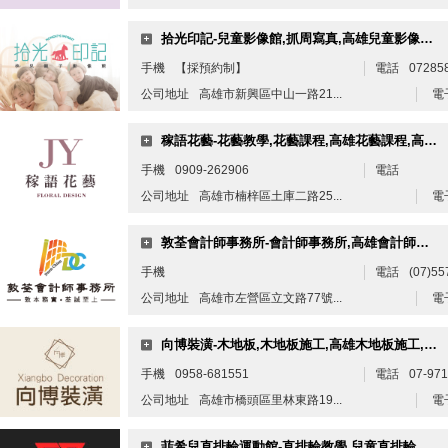
拾光印記-兒童影像館,抓周寫真,高雄兒童影像館,高雄抓周寫真,高雄抓周派對
手機
【採預約制】
電話
07285
公司地址
高雄市新興區中山一路21...
電
稼語花藝-花藝教學,花藝課程,高雄花藝課程,高雄開幕花禮,楠梓花店
手機
0909-262906
電話
公司地址
高雄市楠梓區土庫二路25...
電
敦荃會計師事務所-會計師事務所,高雄會計師事務所,三民區會計師,三民區記帳士
手機
電話
(07)55
公司地址
高雄市左營區立文路77號...
電
向博裝潢-木地板,木地板施工,高雄木地板施工,高雄木地板推薦
手機
0958-681551
電話
07-97
公司地址
高雄市橋頭區里林東路19...
電
菲希兒直排輪運動館-直排輪教學,兒童直排輪課程,高雄兒童直排輪課程