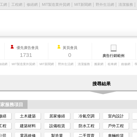
工網
│
工程網
│
修繕網
│
MIT製造業外貿網
│
MIT新聞網
│
野外生活網
│
清潔服務
優先廣告會員
黃頁會員
1731
0
廣告行銷範例
│
│
│
│
│
│
│
│
修繕網
MIT製造業外貿網
MIT新聞網
野外生活網
清潔服務
搬家網
租車網
維修網
搜尋結果
店家服務項目
修繕
土木建築
居家修繕
冷氣空調
室內設計
工程
建築材料
設備租賃
防水工程
戶外工程
公司
電器維修
製造業
二手買賣
車輛租賃