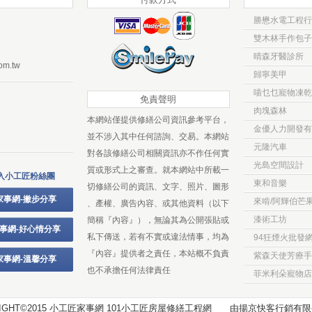
勝懋水電工程行
雙木林手作包子
晴森牙醫診所
om.tw
歸寧美甲
喵乜乜寵物凍乾
免責聲明
肉塊森林
本網站僅提供修繕公司資訊參考平台，
金優人力開發有
並不涉入其中任何諮詢、交易。本網站
元隆汽車
對各該修繕公司相關資訊亦不作任何實
光島空間設計
質或形式上之審查。就本網站中所載一
入小工匠粉絲團
東和音樂
切修繕公司的資訊、文字、照片、圖形
家事網-撇步分享
來啃/阿輝伯芒
、產權、廣告內容、或其他資料（以下
漆術工坊
簡稱『內容』），無論其為公開張貼或
事網-好心情分享
私下傳送，若有不實或違法情事，均為
94狂煙火批發
『內容』提供者之責任，本站概不負責
紫森天使芳療手
家事網-溫馨分享
也不承擔任何法律責任
菲米利朵寵物店
RIGHT©2015 小工匠家事網 101小工匠房屋修繕工程網 由
揚京快客行銷有限