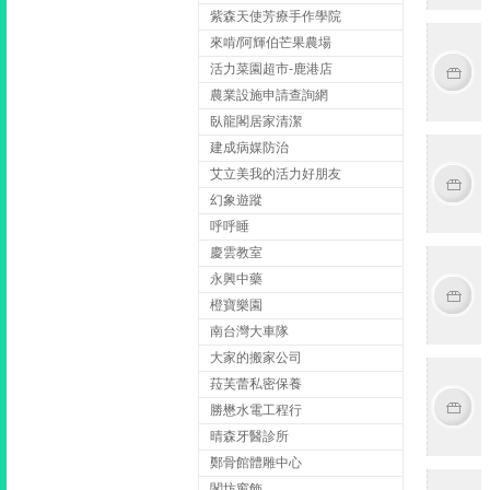
紫森天使芳療手作學院
來啃/阿輝伯芒果農場
活力菜園超市-鹿港店
農業設施申請查詢網
臥龍閣居家清潔
建成病媒防治
艾立美我的活力好朋友
幻象遊蹤
呼呼睡
慶雲教室
永興中藥
橙寶樂園
南台灣大車隊
大家的搬家公司
菈芙蕾私密保養
勝懋水電工程行
晴森牙醫診所
鄭骨館體雕中心
閣坊窗飾