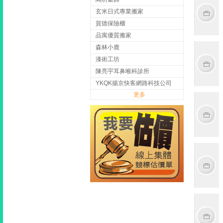
玄米日式專業搬家
賀德保險櫃
品寓優質搬家
森林小鹿
漆術工坊
陳亮宇耳鼻喉科診所
YKQK揚京快客網路科技公司
更多