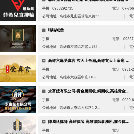
手機
0933292735
電話
07-76
公司地址
高雄市鳳山區瑞隆東路55...
電
喵喵城堡
手機
電話
09337
公司地址
高雄市左營區左營大路2-...
電
高雄六龜受真宮-玄天上帝廟,高雄玄天上帝廟,六龜玄天上帝廟,
手機
電話
0931-2
公司地址
高雄市六龜區中庄110-...
電
永富鋐有限公司-貴金屬回收,銅回收,高雄貴金屬回收,高雄廢鐵回收,大寮區貴金屬回收
手機
電話
0989-6
公司地址
高雄市大寮區六和路1-2...
電
陳威廷律師-高雄律師,高雄律師事務所,前金律師,前金律師事務所,律師推薦
手機
電話