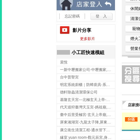
小
休閒
忘記密碼
清潔
工
寵
影片分享
匠
煙火
更多影片
營業
家
小工匠快速模組
裳悅
事
一新中壢搬家公司-中壢搬家,中壢搬家公司推薦,桃園搬家推薦,桃園搬家公司
網
台中普聖宮
明宏系統廚櫃｜防蟑廚具-系統廚櫃安裝,台中系統廚櫃安裝,彰化系統廚櫃安裝,台南系統廚櫃安裝,台中防蟑
德軒除蟲清潔環保公司
基隆玄天宮—北極玄天上帝-玄天上帝廟,拜玄天上帝,基隆玄天上帝廟,安樂區玄天上帝廟,
店家搜
代天巡狩臺灣天玉宮-媽祖廟,拜媽祖,雲林媽祖廟,雲林拜媽祖,
臺中后里受極宮-玄天上帝廟,拜玄天上帝,台中玄天上帝廟,后里玄天上帝廟,
分區
屏東湘湖宮-九龍太子陣,屏東九龍太子陣
康立衛生清潔工程-通水管下水道 清排水溝 台北抽水肥 台北洗污水管 桃園洗污水管下水道
緣室 yuan room-觀元辰宮,身心靈課程,台中觀元辰宮,台中身心靈課程,西屯觀元辰宮