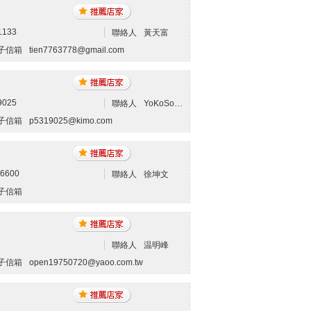
1133
聯絡人
黃天富
子信箱
tien7763778@gmail.com
9025
聯絡人
YoKoSo日式健康按摩館-高雄按摩
子信箱
p5319025@kimo.com
56600
聯絡人
徐坤文
子信箱
聯絡人
温明峰
子信箱
open19750720@yaoo.com.tw