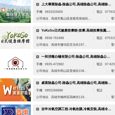
上大專業除蟲-除蟲公司,高雄除蟲公司,高雄除蟲,高雄除蟲推薦,高雄除白蟻
手機
0933325600
電話
07763
公司地址
高雄市鳳山區老爺里南福街...
電
YoKoSo日式健康按摩館-按摩,高雄按摩推薦,高雄視障按摩,鹽埕按摩
手機
0938-781898
電話
07531
公司地址
高雄市鹽埕區莒光街197...
電
一和消毒白蟻有限公司-除蟲公司,高雄除蟲公司,岡山除蟲公司
手機
0935-472982
電話
07-62
公司地址
高雄市岡山區育德街158...
電
威喜除蟲公司-除蟲公司,高雄除蟲公司,高雄除白蟻,高雄除蟲,白蟻防治
手機
0955266888
電話
公司地址
高雄市楠梓區高峰街118...
電
吉申冷氣空調工程-冷氣收購,冷氣安裝,高雄冷氣安裝,高雄冷氣收購,三民區冷氣安裝