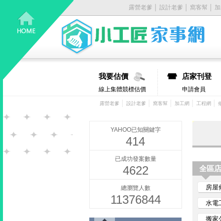
露營老爹
│
設計老爹
│
窩客幫
│
加
居
家
大
我要估價
店家刊登
小
線上集體競標估價
申請會員
事，
│
│
│
│
│
露營老爹
設計老爹
窩客幫
加工網
工程網
找
YAHOO已知關鍵字
414
它
已成功發案數量
4622
有
全區
房屋
總瀏覽人數
丿
11376844
水電
步-
搬家